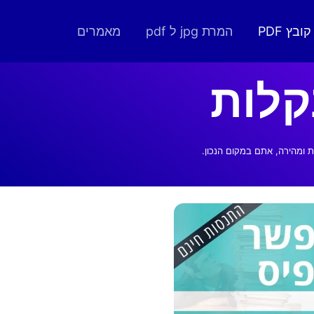
בץ PDF
המרת jpg ל pdf
מאמרים