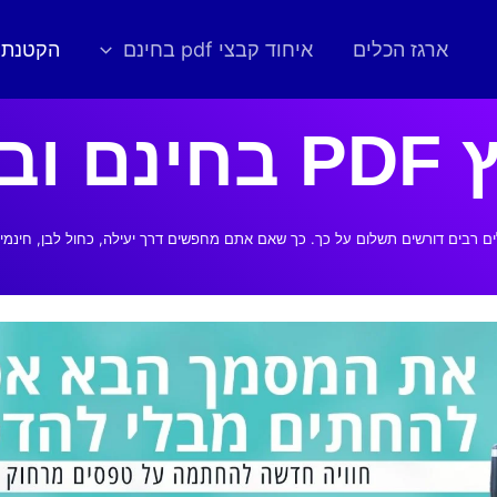
ארגז הכלים
איחוד קבצי pdf בחינם
הקטנת קו
לות