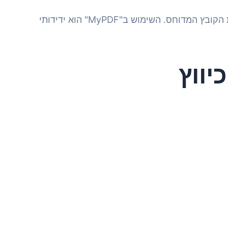
התהליך הוא פשוט למדי: מעלים את הקובץ שאתם רוצים לדחוס, ממתינים מספר שניות ספורות, ואז מורידים את הקובץ המדוחס. השימוש ב"MyPDF" הוא ידידותי
יווץ